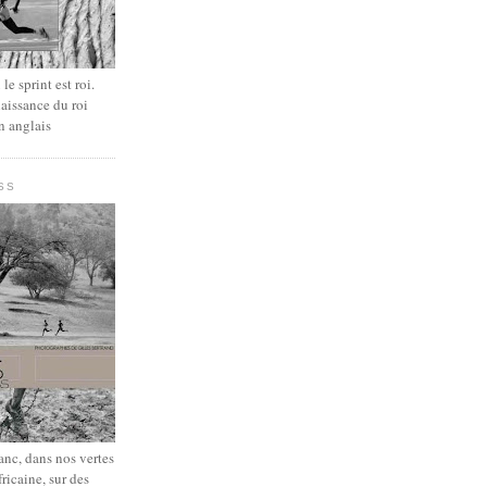
le sprint est roi.
aissance du roi
n anglais
SS
lanc, dans nos vertes
fricaine, sur des