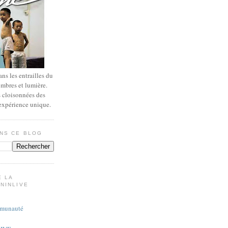
ns les entrailles du
ombres et lumière.
s cloisonnées des
 expérience unique.
NS CE BLOG
E LA
NINLIVE
munauté