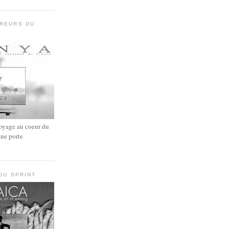
UREURS DU
oyage au coeur du
une porte
 DU SPRINT