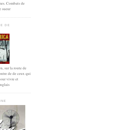
es. Combats de
e sueur
TE DE
, sur la route de
ontre de de ceux qui
pour vivre et
anglais
INE