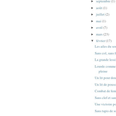
septembre
(1)
►
août
(1)
►
juillet
(2)
►
mai
(1)
►
avril
(7)
►
mars
(23)
►
février
(17)
▼
Les ailes du so
Sans col, sans f
La grande less
Lourde comme 
pleine
Un lit pour de
Un lit de pouss
Combat de fe
Sans clef et sa
Une victoire p
Sans tapis de s