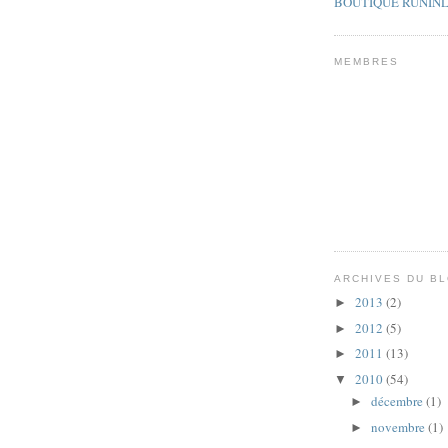
BOUTIQUE RUNINL
MEMBRES
ARCHIVES DU B
2013
(2)
►
2012
(5)
►
2011
(13)
►
2010
(54)
▼
décembre
(1)
►
novembre
(1)
►