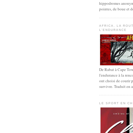
hippodromes anonym
pointes, de boue et d
AFRICA, LA ROU
L'ENDURANCE
De Rabat à Cape Town
l'endurance à la renc
ont choisi de courir 
survivre. Traduit en 
LE SPORT EN CH