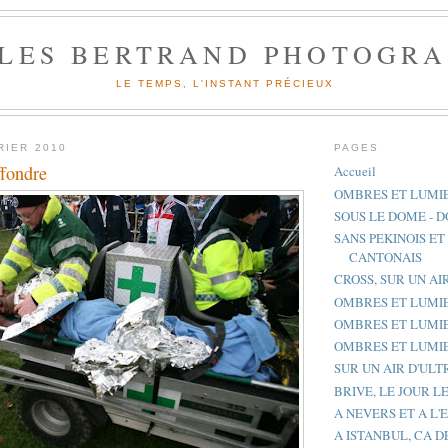
LLES BERTRAND PHOTOGR
LE TEMPS, L'INSTANT PRÉCIEUX
RIER 2010
PAGES
fondre
Accueil
OMBRES ET LUMIE
SOUS LE DOME - D
SANS PEKINOIS ET
CANTONAIS
CROSS, SUR UN AI
OMBRES ET LUMI
OMBRES ET LUMI
OMBRES ET LUMIE
SUR UN AIR D'ULT
BRIVE, LE JOUR L
A NEVERS ET A L'
A ISTANBUL, CA 