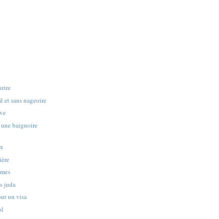
urire
il et sans nageoire
ive
une baignoire
ux
ière
mmes
ns juda
our un visa
ol