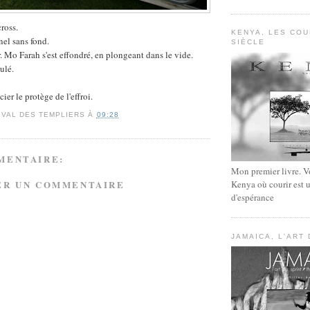
ross.
KENYA, LES CO
nel sans fond.
SIÈCLE
. Mo Farah s'est effondré, en plongeant dans le vide.
ulé.
ier le protège de l'effroi.
IVAL DES TEMPLIERS
À
09:28
MENTAIRE:
Mon premier livre. V
Kenya où courir est 
ER UN COMMENTAIRE
d'espérance
JAMAICA, L'ART