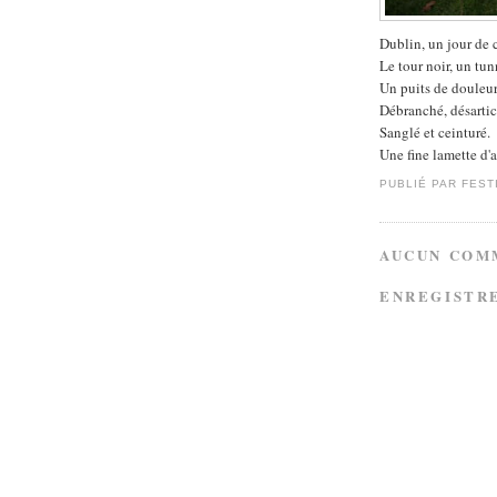
Dublin, un jour de c
Le tour noir, un tun
Un puits de douleur
Débranché, désartic
Sanglé et ceinturé.
Une fine lamette d'ac
PUBLIÉ PAR
FEST
AUCUN COM
ENREGISTR