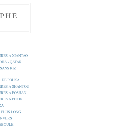
APHE
RES A XIANTAO
OHA - QATAR
 SANS RIZ
R DE POLKA
ERES A SHANTOU
ERES A FOSHAN
RES A PEKIN
RA
E PLUS LONG
ENVERS
DEBOULE