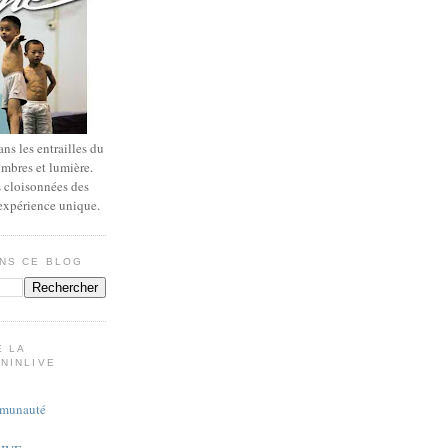
ns les entrailles du
ombres et lumière.
s cloisonnées des
 expérience unique.
NS CE BLOG
E LA
NINLIVE
munauté