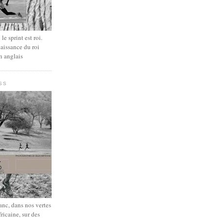
le sprint est roi.
aissance du roi
n anglais
SS
lanc, dans nos vertes
fricaine, sur des