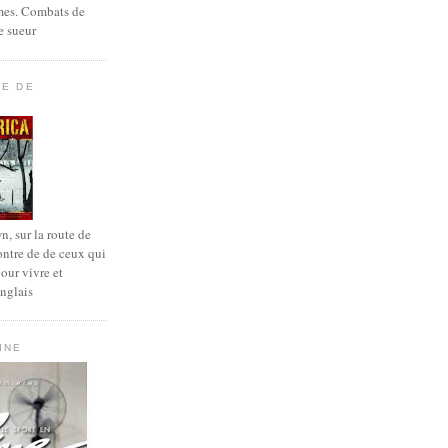
es. Combats de
e sueur
TE DE
, sur la route de
ontre de de ceux qui
pour vivre et
anglais
INE