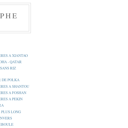
APHE
RES A XIANTAO
OHA - QATAR
 SANS RIZ
R DE POLKA
ERES A SHANTOU
ERES A FOSHAN
RES A PEKIN
RA
E PLUS LONG
ENVERS
DEBOULE