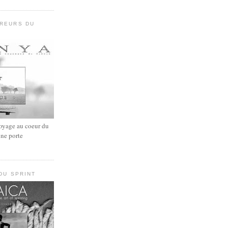
UREURS DU
oyage au coeur du
une porte
 DU SPRINT