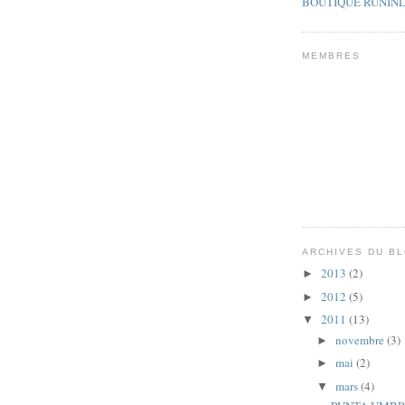
BOUTIQUE RUNINL
MEMBRES
ARCHIVES DU B
2013
(2)
►
2012
(5)
►
2011
(13)
▼
novembre
(3)
►
mai
(2)
►
mars
(4)
▼