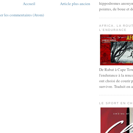
hippodromes anonym
Accueil
Article plus ancien
pointes, de boue et d
ier les commentaires (Atom)
AFRICA, LA ROU
L'ENDURANCE
De Rabat à Cape Town
l'endurance à la renc
ont choisi de courir 
survivre. Traduit en 
LE SPORT EN CH