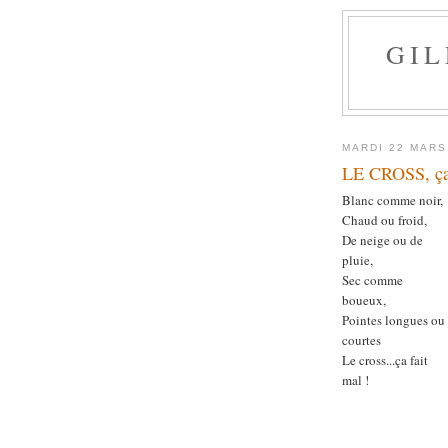
GI
MARDI 22 MARS
LE CROSS, ça 
Blanc comme noir,
Chaud ou froid,
De neige ou de
pluie,
Sec comme
boueux,
Pointes longues ou
courtes
Le cross...ça fait
mal !