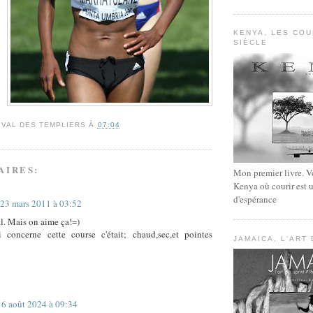
KENYA, LES CO
SIÈCLE
IVAL DES TEMPLIERS
À
07:04
AIRES:
Mon premier livre. V
Kenya où courir est 
d'espérance
23 mars 2011 à 03:52
al. Mais on aime ça!=)
 concerne cette course c'était; chaud,sec,et pointes
JAMAICA, L'ART
6 août 2024 à 09:34