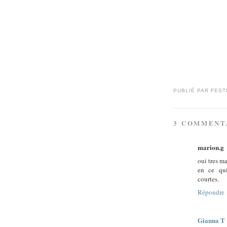
PUBLIÉ PAR
FEST
3 COMMENT
marion.g
oui tres m
en ce qui
courtes.
Répondre
Gianna T